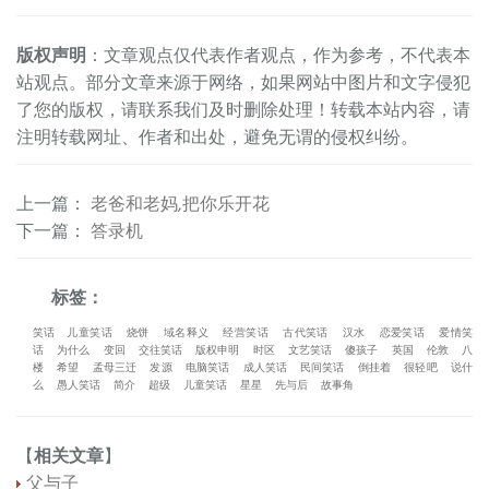
版权声明
：文章观点仅代表作者观点，作为参考，不代表本
站观点。部分文章来源于网络，如果网站中图片和文字侵犯
了您的版权，请联系我们及时删除处理！转载本站内容，请
注明转载网址、作者和出处，避免无谓的侵权纠纷。
上一篇
：
老爸和老妈,把你乐开花
下一篇
：
答录机
标签：
笑话
儿童笑话
烧饼
域名释义
经营笑话
古代笑话
汉水
恋爱笑话
爱情笑
话
为什么
变回
交往笑话
版权申明
时区
文艺笑话
傻孩子
英国
伦敦
八
楼
希望
孟母三迁
发源
电脑笑话
成人笑话
民间笑话
倒挂着
很轻吧
说什
么
愚人笑话
简介
超级
儿童笑话
星星
先与后
故事角
【
相关文章
】
父与子