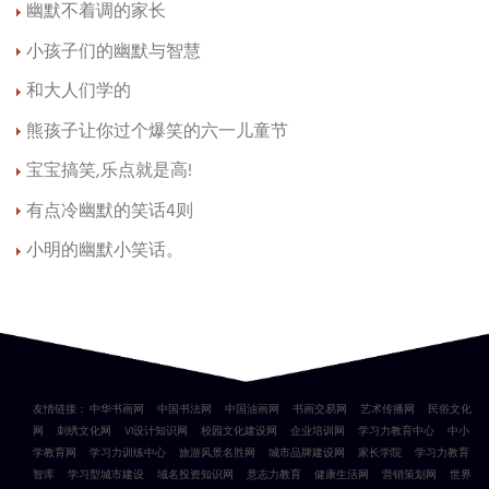
幽默不着调的家长
小孩子们的幽默与智慧
和大人们学的
熊孩子让你过个爆笑的六一儿童节
宝宝搞笑,乐点就是高!
有点冷幽默的笑话4则
小明的幽默小笑话。
友情链接：
中华书画网
中国书法网
中国油画网
书画交易网
艺术传播网
民俗文化
网
刺绣文化网
VI设计知识网
校园文化建设网
企业培训网
学习力教育中心
中小
学教育网
学习力训练中心
旅游风景名胜网
城市品牌建设网
家长学院
学习力教育
智库
学习型城市建设
域名投资知识网
意志力教育
健康生活网
营销策划网
世界