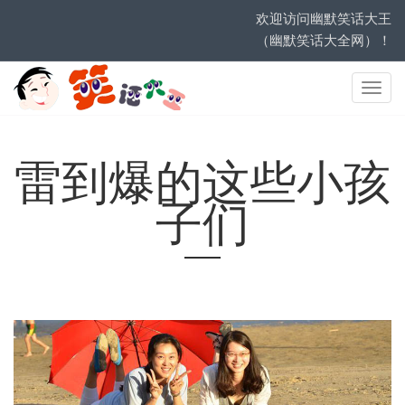
欢迎访问幽默笑话大王
（幽默笑话大全网）！
网
站
导
航
雷到爆的这些小孩
子们