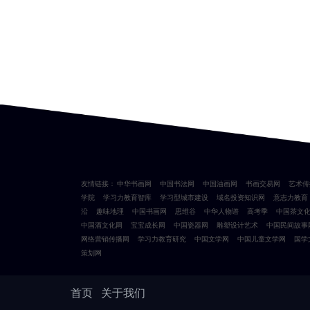
友情链接：
中华书画网
中国书法网
中国油画网
书画交易网
艺术传
学院
学习力教育智库
学习型城市建设
域名投资知识网
意志力教育
沿
趣味地理
中国书画网
思维谷
中华人物谱
高考季
中国茶文
中国酒文化网
宝宝成长网
中国瓷器网
雕塑设计艺术
中国民间故事
网络营销传播网
学习力教育研究
中国文学网
中国儿童文学网
国学
策划网
首页
关于我们