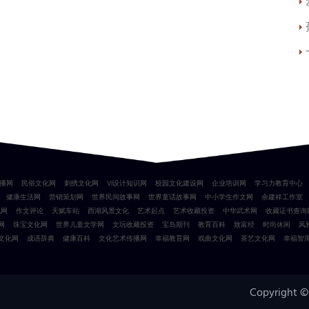
播网
民俗文化网
刺绣文化网
VI设计知识网
校园文化建设网
企业培训网
学习力教育中心
健康生活网
营销策划网
世界民间故事网
世界童话故事网
中小学生作文网
余建祥工作室
化网
作文评论
天赋车站
西湖风景文化
艺术起点
艺术收藏投资
中华武术网
收藏证书查询
网
珠宝文化网
世界儿童文学网
文玩收藏投资
宝岛期刊
教育百科
致富经
时尚休闲
风
文化网
成语辞典
健康百科
文化艺术传播网
幸福教育网
戏曲文化网
茶艺文化网
幸福智
Copyright ©