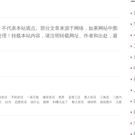
，不代表本站观点。部分文章来源于网络，如果网站中图
处理！转载本站内容，请注明转载网址、作者和出处，避
络笑话
手机笑话
一直不敢
爆笑笑话
星星
孟母三迁
愚人笑话
三角恋
二路汽
话
以为
恋爱笑话
说什么
烧饼
到哪儿去了
整人笑话
很轻吧
搞笑图片
儿童