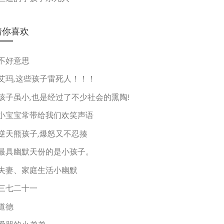
猜你喜欢
不好意思
艾玛,这些孩子雷死人！！！
孩子虽小,也是经过了不少社会的熏陶!
小宝宝常带给我们欢笑声语
逆天熊孩子,爆怒又不忍揍
最具幽默天份的是小孩子。
夫妻、家庭生活小幽默
三七二十一
道德