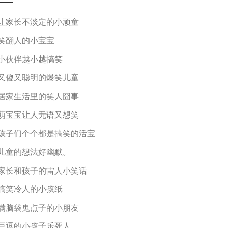
让家长不淡定的小顽童
笑翻人的小宝宝
小伙伴越小越搞笑
又傻又聪明的爆笑儿童
居家生活里的笑人囧事
萌宝宝让人无语又想笑
孩子们个个都是搞笑的活宝
儿童的想法好幽默。
家长和孩子的雷人小笑话
搞笑冷人的小孩纸
满脑袋鬼点子的小朋友
巨逗的小孩子乐死人