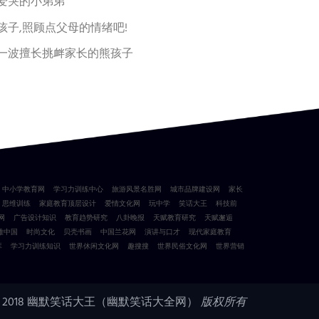
爱哭的小弟弟
孩子,照顾点父母的情绪吧!
一波擅长挑衅家长的熊孩子
中小学教育网
学习力训练中心
旅游风景名胜网
城市品牌建设网
家长
思维训练
家庭教育顶层设计
爱情文化网
玩中学
笑话大王
科技前
网
广告设计知识
教育趋势研究
八卦晚报
天赋教育研究
天赋邂逅
雅中国
时尚文化
贝壳书画
中国兰花网
演讲与口才
现代家庭教育
库
学习力训练知识
世界休闲文化网
趣搜搜
世界民俗文化网
世界营销
 2018
幽默笑话大王（幽默笑话大全网）
版权所有