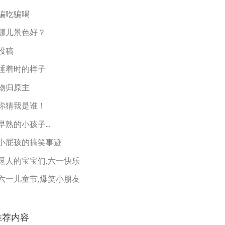
骗吃骗喝
哪儿景色好？
投稿
睡着时的样子
物归原主
你猜我是谁！
早熟的小孩子...
小屁孩的搞笑事迹
逗人的宝宝们,六一快乐
六一儿童节,爆笑小朋友
推荐内容