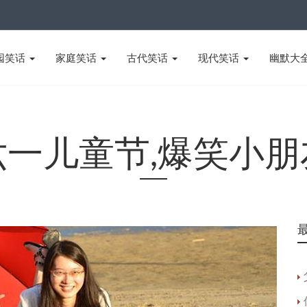
园笑话
家庭笑话
古代笑话
现代笑话
幽默大
六一儿童节,爆笑小朋