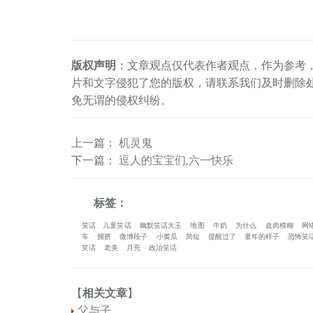
版权声明
：文章观点仅代表作者观点，作为参考
片和文字侵犯了您的版权，请联系我们及时删除
免无谓的侵权纠纷。
上一篇
：
机灵鬼
下一篇
：
逗人的宝宝们,六一快乐
标签：
笑话
儿童笑话
幽默笑话大王
地图
牛奶
为什么
血肉模糊
网
车
拥挤
微博段子
小黄瓜
简短
提醒过了
童年的样子
恐怖笑
笑话
老美
月亮
政治笑话
【
相关文章
】
父与子