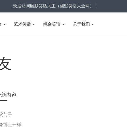
欢迎访问幽默笑话大王（幽默笑话大全网）！
全
艺术笑话
综合笑话
关于我们
友
最新内容
父与子
像绅士一样