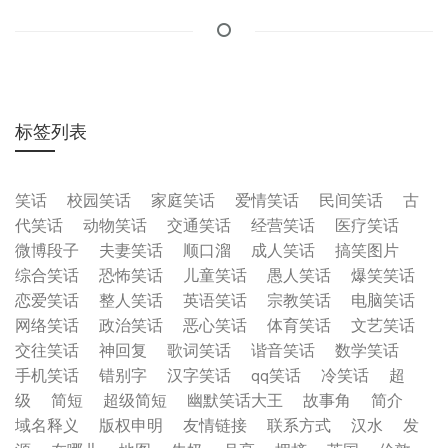
标签列表
笑话
校园笑话
家庭笑话
爱情笑话
民间笑话
古
代笑话
动物笑话
交通笑话
经营笑话
医疗笑话
微博段子
夫妻笑话
顺口溜
成人笑话
搞笑图片
综合笑话
恐怖笑话
儿童笑话
愚人笑话
爆笑笑话
恋爱笑话
整人笑话
英语笑话
宗教笑话
电脑笑话
网络笑话
政治笑话
恶心笑话
体育笑话
文艺笑话
交往笑话
神回复
歌词笑话
谐音笑话
数学笑话
手机笑话
错别字
汉字笑话
qq笑话
冷笑话
超
级
简短
超级简短
幽默笑话大王
故事角
简介
域名释义
版权申明
友情链接
联系方式
汉水
发