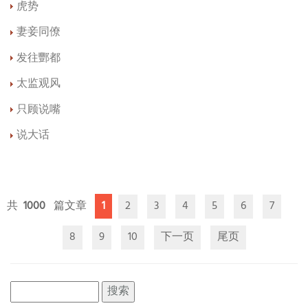
虎势
妻妾同僚
发往酆都
太监观风
只顾说嘴
说大话
1000
1
2
3
4
5
6
7
8
9
10
下一页
尾页