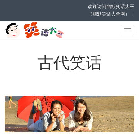
欢迎访问幽默笑话大王
（幽默笑话大全网）！
网
站
导
航
古代笑话