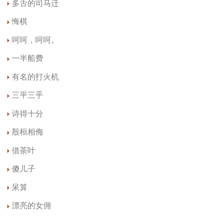
多舌的司马迁
悔棋
呵呵，呵呵。
一半船费
有名的打火机
三平三乎
诗得十分
殷桓相侮
借茶叶
傻儿子
呆算
漂亮的女佣