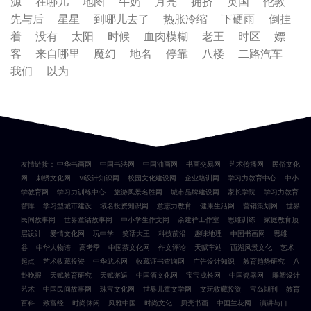
源
在哪儿
地图
牛奶
月亮
拥挤
英国
伦敦
先与后
星星
到哪儿去了
热胀冷缩
下硬雨
倒挂
着
没有
太阳
时候
血肉模糊
老王
时区
嫖
客
来自哪里
魔幻
地名
停靠
八楼
二路汽车
我们
以为
友情链接：
中华书画网
中国书法网
中国油画网
书画交易网
艺术传播网
民俗文化
网
刺绣文化网
VI设计知识网
校园文化建设网
企业培训网
学习力教育中心
中小
学教育网
学习力训练中心
旅游风景名胜网
城市品牌建设网
家长学院
学习力教育
智库
学习型城市建设
域名投资知识网
意志力教育
健康生活网
营销策划网
世界
民间故事网
世界童话故事网
中小学生作文网
余建祥工作室
思维训练
家庭教育顶
层设计
爱情文化网
玩中学
笑话大王
科技前沿
趣味地理
中国书画网
思维
谷
中华人物谱
高考季
中国茶文化网
作文评论
天赋车站
西湖风景文化
艺术
起点
艺术收藏投资
中华武术网
收藏证书查询网
广告设计知识
教育趋势研究
八
卦晚报
天赋教育研究
天赋邂逅
中国酒文化网
宝宝成长网
中国瓷器网
雕塑设计
艺术
中国民间故事网
珠宝文化网
世界儿童文学网
文玩收藏投资
宝岛期刊
教育
百科
致富经
时尚休闲
风雅中国
时尚文化
贝壳书画
中国兰花网
演讲与口