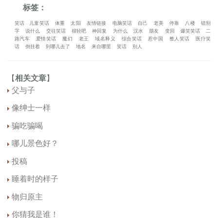
标签：
笑话
儿童笑话
体重
太阳
友情链接
电脑笑话
自己
老美
停靠
八楼
错别
字
说什么
交往笑话
很轻吧
神回复
为什么
汉水
朋友
变回
爆笑笑话
二
路汽车
爱情笑话
魔幻
老王
域名释义
综合笑话
惹中国
整人笑话
医疗笑
话
倒挂着
到哪儿去了
地名
来自哪里
笑话
别人
【
相关文章
】
父与子
像绅士一样
骗吃骗喝
哪儿景色好？
投稿
睡着时的样子
物归原主
你猜我是谁！