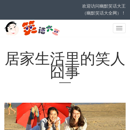
欢迎访问幽默笑话大王
（幽默笑话大全网）！
网
站
导
航
居家生活里的笑人
囧事