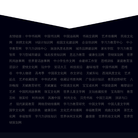
友情链接：
中华书画网
中国书法网
中国油画网
书画交易网
艺术传播网
民俗文化
网
刺绣文化网
VI设计知识网
校园文化建设网
企业培训网
学习力教育中心
中小
学教育网
学习力训练中心
旅游风景名胜网
城市品牌建设网
家长学院
学习力教育
智库
学习型城市建设
域名投资知识网
意志力教育
健康生活网
营销策划网
世界
民间故事网
世界童话故事网
中小学生作文网
余建祥工作室
思维训练
家庭教育顶
层设计
爱情文化网
玩中学
笑话大王
科技前沿
趣味地理
中国书画网
思维
谷
中华人物谱
高考季
中国茶文化网
作文评论
天赋车站
西湖风景文化
艺术
起点
艺术收藏投资
中华武术网
收藏证书查询网
广告设计知识
教育趋势研究
八
卦晚报
天赋教育研究
天赋邂逅
中国酒文化网
宝宝成长网
中国瓷器网
雕塑设计
艺术
中国民间故事网
珠宝文化网
世界儿童文学网
文玩收藏投资
宝岛期刊
教育
百科
致富经
时尚休闲
风雅中国
时尚文化
贝壳书画
中国兰花网
演讲与口
才
现代家庭教育
网络营销传播网
学习力教育研究
中国文学网
中国儿童文学网
国学文化网
成语辞典
健康百科
文化艺术传播网
幸福教育网
戏曲文化网
茶艺文
化网
幸福智库
学习力训练知识
世界休闲文化网
趣搜搜
世界民俗文化网
世界营
销策划网