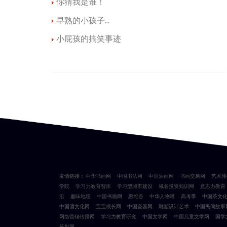
你猜我是谁！
早熟的小孩子...
小屁孩的搞笑事迹
友情链接：
中华书画网
中国书法网
中国油画网
书画交易网
艺术传
学院
学习力教育智库
学习型城市建设
域名投资知识网
意志力教育
沿
趣味地理
中国书画网
思维谷
中华人物谱
高考季
中国茶文
中国酒文化网
宝宝成长网
中国瓷器网
雕塑设计艺术
中国民间故事
网络营销传播网
学习力教育研究
中国文学网
中国儿童文学网
国学
策划网