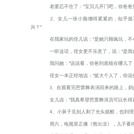
老婆忍不住了：“宝贝儿开门吧，你爸爸知
2、女儿一张小脸绷得紧紧的，似乎挺不
兴？”
在我家玩的侄儿说：“是她只顾疯玩，不小
一听这话，侄女更不乐意了，说：“是我自
我问她：“说说看，你爸到底错在哪儿了？
侄女一本正经地说：“挺大个人了，你说
3、在观看完芭蕾舞表演回来的路上，妈
女儿说：“我真希望芭蕾舞演员可以长得再
4、小舅子见别人剃了光头挺酷，也到理
周六，电视里正播《熊出没》，儿子看得