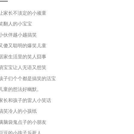
让家长不淡定的小顽童
笑翻人的小宝宝
小伙伴越小越搞笑
又傻又聪明的爆笑儿童
居家生活里的笑人囧事
萌宝宝让人无语又想笑
孩子们个个都是搞笑的活宝
儿童的想法好幽默。
家长和孩子的雷人小笑话
搞笑冷人的小孩纸
满脑袋鬼点子的小朋友
巨逗的小孩子乐死人