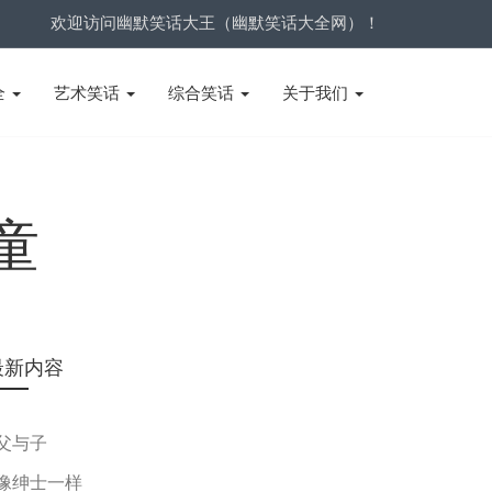
欢迎访问幽默笑话大王（幽默笑话大全网）！
全
艺术笑话
综合笑话
关于我们
童
最新内容
父与子
像绅士一样