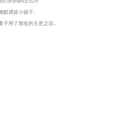
他们的妈妈怎么办
幽默调皮小孩子。
妻子用了朋友的主意之后...