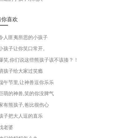
猜你喜欢
令人匪夷所思的小孩子
小孩子让你笑口常开。
爆笑,你们说这些熊孩子该不该揍？！
萌孩子给大家过笑瘾
端午节里,让神兽逗你乐乐
巨萌的神兽,笑的你没脾气
家有熊孩子,爸比很伤心
孩子把大人逗的直乐
找老婆