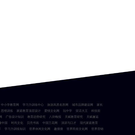
中小学教育网
学习力训练中心
旅游风景名胜网
城市品牌建设网
家长
思维训练
家庭教育顶层设计
爱情文化网
玩中学
笑话大王
科技前
网
广告设计知识
教育趋势研究
八卦晚报
天赋教育研究
天赋邂逅
雅中国
时尚文化
贝壳书画
中国兰花网
演讲与口才
现代家庭教育
库
学习力训练知识
世界休闲文化网
趣搜搜
世界民俗文化网
世界营销