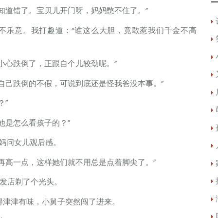
道错了。宝贝儿开门呀，妈妈憋不住了。”
乐意。我打趣道：“谁这么大胆，竟敢惹我们千金不高
心跌倒了，正跟自个儿较劲呢。”
己跌倒的不假，可说到底还是怪我爸没本事。”
”
他是怎么看孩子的？”
妈问女儿观后感。
高一点，这样她们就不用总是点着脚尖了。”
发店剃了个光头。
津津有味，小舅子突然闯了进来。