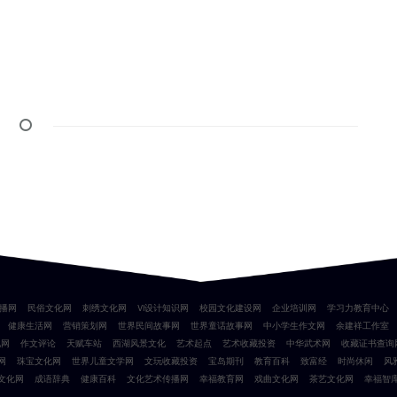
播网
民俗文化网
刺绣文化网
VI设计知识网
校园文化建设网
企业培训网
学习力教育中心
健康生活网
营销策划网
世界民间故事网
世界童话故事网
中小学生作文网
余建祥工作室
化网
作文评论
天赋车站
西湖风景文化
艺术起点
艺术收藏投资
中华武术网
收藏证书查询
网
珠宝文化网
世界儿童文学网
文玩收藏投资
宝岛期刊
教育百科
致富经
时尚休闲
风
文化网
成语辞典
健康百科
文化艺术传播网
幸福教育网
戏曲文化网
茶艺文化网
幸福智