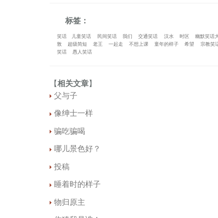
标签：
笑话
儿童笑话
民间笑话
我们
交通笑话
汉水
时区
幽默笑话
敦
超级简短
老王
一起走
不想上课
童年的样子
希望
宗教笑
笑话
愚人笑话
【
相关文章
】
父与子
像绅士一样
骗吃骗喝
哪儿景色好？
投稿
睡着时的样子
物归原主