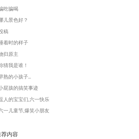
骗吃骗喝
哪儿景色好？
投稿
睡着时的样子
物归原主
你猜我是谁！
早熟的小孩子...
小屁孩的搞笑事迹
逗人的宝宝们,六一快乐
六一儿童节,爆笑小朋友
推荐内容