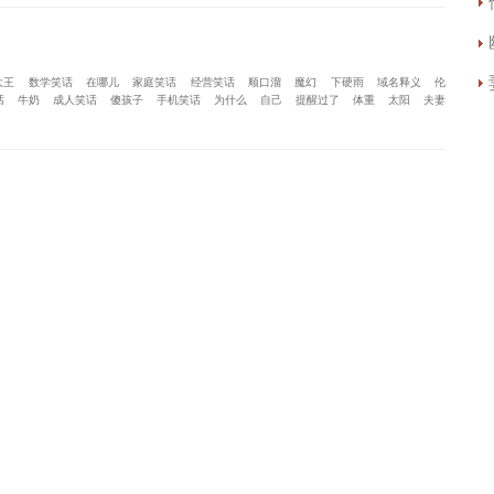
大王
数学笑话
在哪儿
家庭笑话
经营笑话
顺口溜
魔幻
下硬雨
域名释义
伦
话
牛奶
成人笑话
傻孩子
手机笑话
为什么
自己
提醒过了
体重
太阳
夫妻