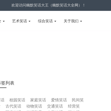
欢迎访问幽默笑话大王（幽默笑话大全网）！
全
艺术笑话
综合笑话
关于我们
标签列表
笑话
校园笑话
家庭笑话
爱情笑话
民间笑
话
古代笑话
动物笑话
交通笑话
经营笑