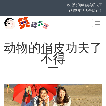
欢迎访问幽默笑话大王
（幽默笑话大全网）！
网
站
导
航
动物的俏皮功夫了
不得