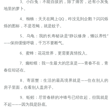
3、小白兔：不能自拔的，除了痛苦，还有小灰兔
地里的萝卜。
4、蜘蛛：天天在网上QQ，咋没见到企鹅？闪闪烁
烁的图标，不是苍蝇，就是蚊子。
5、乌龟：我的长寿秘诀是“静以修身，懒以养性”
——保持缓慢呼吸，千万不要断气。
6、蜜蜂：花花世界，更需要真情投入。
7、癞蛤蟆：我一生最大的悲哀是——青春不在，青
春痘却还在。
8、寄居蟹：生活的最高境界就是——住在别人的
房子里面，在看别人盖房子。
9、蚯蚓：尽管春耕的冲锋号已经吹起，但我就是
不起———因为我是卧底。