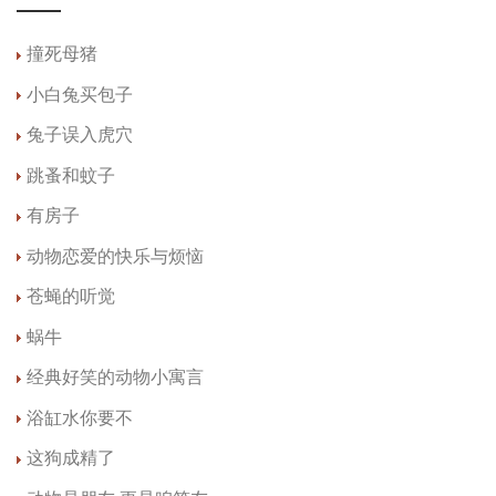
撞死母猪
小白兔买包子
兔子误入虎穴
跳蚤和蚊子
有房子
动物恋爱的快乐与烦恼
苍蝇的听觉
蜗牛
经典好笑的动物小寓言
浴缸水你要不
这狗成精了