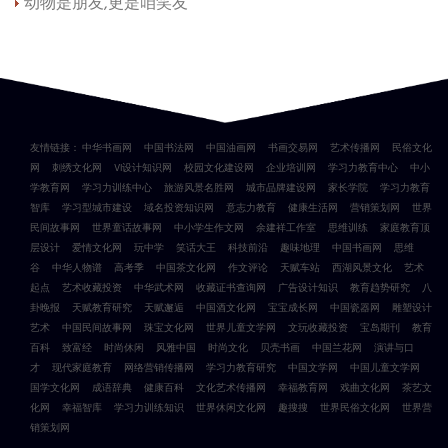
动物是朋友,更是咱笑友
友情链接：
中华书画网
中国书法网
中国油画网
书画交易网
艺术传播网
民俗文化
网
刺绣文化网
VI设计知识网
校园文化建设网
企业培训网
学习力教育中心
中小
学教育网
学习力训练中心
旅游风景名胜网
城市品牌建设网
家长学院
学习力教育
智库
学习型城市建设
域名投资知识网
意志力教育
健康生活网
营销策划网
世界
民间故事网
世界童话故事网
中小学生作文网
余建祥工作室
思维训练
家庭教育顶
层设计
爱情文化网
玩中学
笑话大王
科技前沿
趣味地理
中国书画网
思维
谷
中华人物谱
高考季
中国茶文化网
作文评论
天赋车站
西湖风景文化
艺术
起点
艺术收藏投资
中华武术网
收藏证书查询网
广告设计知识
教育趋势研究
八
卦晚报
天赋教育研究
天赋邂逅
中国酒文化网
宝宝成长网
中国瓷器网
雕塑设计
艺术
中国民间故事网
珠宝文化网
世界儿童文学网
文玩收藏投资
宝岛期刊
教育
百科
致富经
时尚休闲
风雅中国
时尚文化
贝壳书画
中国兰花网
演讲与口
才
现代家庭教育
网络营销传播网
学习力教育研究
中国文学网
中国儿童文学网
国学文化网
成语辞典
健康百科
文化艺术传播网
幸福教育网
戏曲文化网
茶艺文
化网
幸福智库
学习力训练知识
世界休闲文化网
趣搜搜
世界民俗文化网
世界营
销策划网