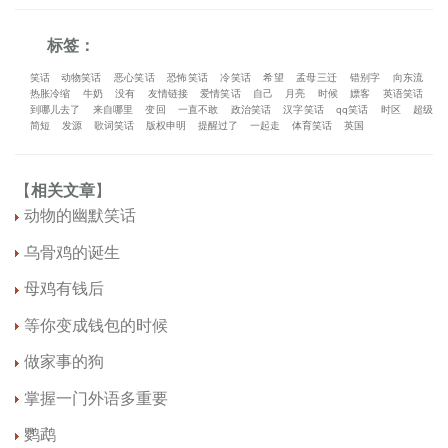
标签：
笑话
动物笑话
恶心笑话
恐怖笑话
冷笑话
希望
孟母三迁
错别字
向东流
热胀冷缩
牛奶
没有
友情链接
爱情笑话
自己
月亮
时候
嫖客
英语笑话
到哪儿去了
来自哪里
变回
一直不敢
政治笑话
汉字笑话
qq笑话
时区
超级
简短
发源
歌词笑话
版权申明
提醒过了
一起走
体育笑话
英国
【
相关文章
】
动物的幽默笑话
乌骨鸡的诞生
母鸡有钱后
等你变成钱包的时候
做家事的狗
掌握一门外语多重要
鹦鹉