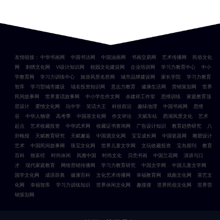
友情链接：
中华书画网
中国书法网
中国油画网
书画交易网
艺术传播网
民俗文化
网
刺绣文化网
VI设计知识网
校园文化建设网
企业培训网
学习力教育中心
中小
学教育网
学习力训练中心
旅游风景名胜网
城市品牌建设网
家长学院
学习力教育
智库
学习型城市建设
域名投资知识网
意志力教育
健康生活网
营销策划网
世界
民间故事网
世界童话故事网
中小学生作文网
余建祥工作室
思维训练
家庭教育顶
层设计
爱情文化网
玩中学
笑话大王
科技前沿
趣味地理
中国书画网
思维
谷
中华人物谱
高考季
中国茶文化网
作文评论
天赋车站
西湖风景文化
艺术
起点
艺术收藏投资
中华武术网
收藏证书查询网
广告设计知识
教育趋势研究
八
卦晚报
天赋教育研究
天赋邂逅
中国酒文化网
宝宝成长网
中国瓷器网
雕塑设计
艺术
中国民间故事网
珠宝文化网
世界儿童文学网
文玩收藏投资
宝岛期刊
教育
百科
致富经
时尚休闲
风雅中国
时尚文化
贝壳书画
中国兰花网
演讲与口
才
现代家庭教育
网络营销传播网
学习力教育研究
中国文学网
中国儿童文学网
国学文化网
成语辞典
健康百科
文化艺术传播网
幸福教育网
戏曲文化网
茶艺文
化网
幸福智库
学习力训练知识
世界休闲文化网
趣搜搜
世界民俗文化网
世界营
销策划网