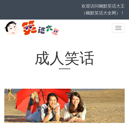
欢迎访问幽默笑话大王
（幽默笑话大全网）！
网
站
导
航
成人笑话