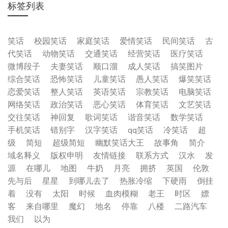
标签列表
笑话
校园笑话
家庭笑话
爱情笑话
民间笑话
古
代笑话
动物笑话
交通笑话
经营笑话
医疗笑话
微博段子
夫妻笑话
顺口溜
成人笑话
搞笑图片
综合笑话
恐怖笑话
儿童笑话
愚人笑话
爆笑笑话
恋爱笑话
整人笑话
英语笑话
宗教笑话
电脑笑话
网络笑话
政治笑话
恶心笑话
体育笑话
文艺笑话
交往笑话
神回复
歌词笑话
谐音笑话
数学笑话
手机笑话
错别字
汉字笑话
qq笑话
冷笑话
超
级
简短
超级简短
幽默笑话大王
故事角
简介
域名释义
版权申明
友情链接
联系方式
汉水
发
源
在哪儿
地图
牛奶
月亮
拥挤
英国
伦敦
先与后
星星
到哪儿去了
热胀冷缩
下硬雨
倒挂
着
没有
太阳
时候
血肉模糊
老王
时区
嫖
客
来自哪里
魔幻
地名
停靠
八楼
二路汽车
我们
以为