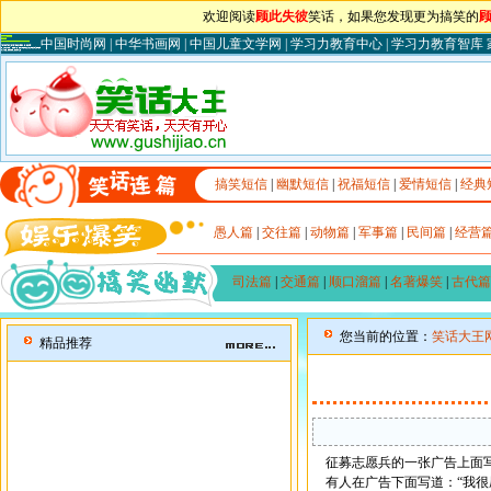
欢迎阅读
顾此失彼
笑话，如果您发现更为搞笑的
中国时尚网
|
中华书画网
|
中国儿童文学网
|
学习力教育中心
|
学习力教育智库
搞笑短信
|
幽默短信
|
祝福短信
|
爱情短信
|
经典
愚人篇
|
交往篇
|
动物篇
|
军事篇
|
民间篇
|
经营
司法篇
|
交通篇
|
顺口溜篇
|
名著爆笑
|
古代篇
您当前的位置：
笑话大王
精品推荐
征募志愿兵的一张广告上面写
有人在广告下面写道：“我很