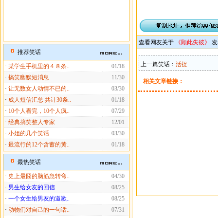
查看网友关于
《顾此失彼》
发
推荐笑话
上一篇笑话：
活捉
·
某学生手机里的４８条..
01/18
·
搞笑幽默短消息
11/30
相关文章链接：
·
让无数女人动情不已的..
03/30
·
成人短信汇总 共计30条..
01/18
·
10个人看完，10个人疯..
07/29
·
经典搞笑整人专家
12/01
·
小姐的几个笑话
03/30
·
最流行的12个含蓄的黄..
01/18
最热笑话
·
史上最囧的脑筋急转弯..
04/30
·
男生给女友的回信
08/25
·
一个女生给男友的道歉..
08/25
·
动物们对自己的一句话..
07/31