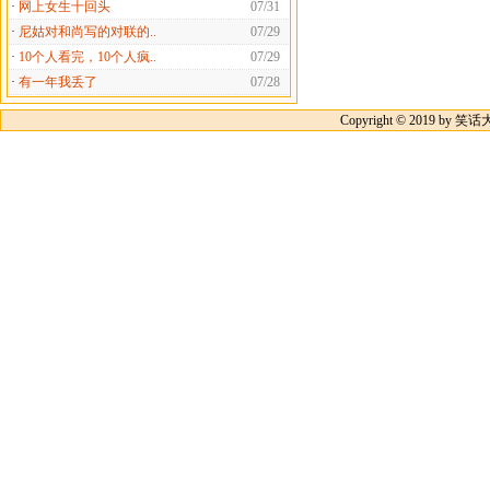
·
网上女生十回头
07/31
·
尼姑对和尚写的对联的..
07/29
·
10个人看完，10个人疯..
07/29
·
有一年我丢了
07/28
Copyright © 2019 by 笑话大王